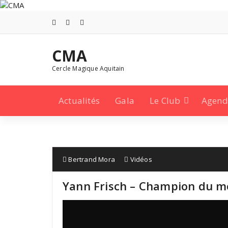
Aller
au
contenu
CMA
Cercle Magique Aquitain
Actualités
Gala
Le Club
Agend
Bertrand Mora
Vidéos
Yann Frisch – Champion du 