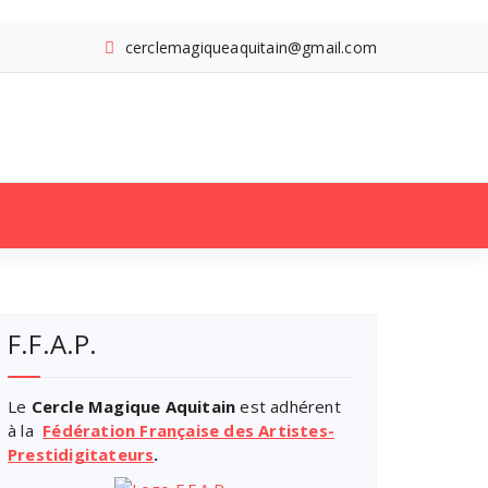
cerclemagiqueaquitain@gmail.com
Search
for:
F.F.A.P.
Le
Cercle Magique Aquitain
est adhérent
à la
Fédération Française des Artistes-
Prestidigitateurs
.