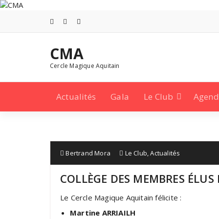
Aller
au
contenu
CMA
Cercle Magique Aquitain
Actualités
Gala
Le Club
Agend
Bertrand Mora
Le Club
,
Actualités
COLLÈGE DES MEMBRES ÉLUS 
Le Cercle Magique Aquitain félicite :
Martine ARRIAILH