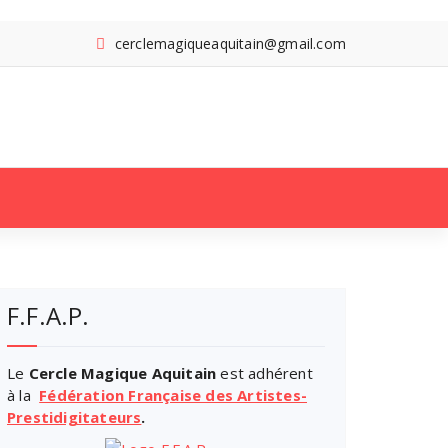
cerclemagiqueaquitain@gmail.com
Search
for:
F.F.A.P.
Le
Cercle Magique Aquitain
est adhérent
à la
Fédération Française des Artistes-
Prestidigitateurs
.