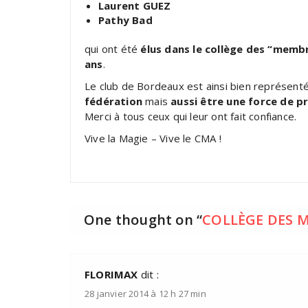
Laurent GUEZ
Pathy Bad
qui ont été
élus dans le collège des “membr
ans
.
Le club de Bordeaux est ainsi bien représent
fédération
mais
aussi être une force de p
Merci à tous ceux qui leur ont fait confiance.
Vive la Magie – Vive le CMA !
One thought on “
COLLÈGE DES M
FLORIMAX
dit :
28 janvier 2014 à 12 h 27 min