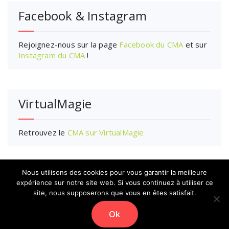
Facebook & Instagram
Rejoignez-nous sur la page
Facebook du CMA
et sur
Instagram du CMA
!
VirtualMagie
Retrouvez le
CMA sur VirtualMagie
Nous utilisons des cookies pour vous garantir la meilleure
expérience sur notre site web. Si vous continuez à utiliser ce
site, nous supposerons que vous en êtes satisfait.
Copyright © 2026 CMA | Powered by
Thème WordPress
Ok
Specia