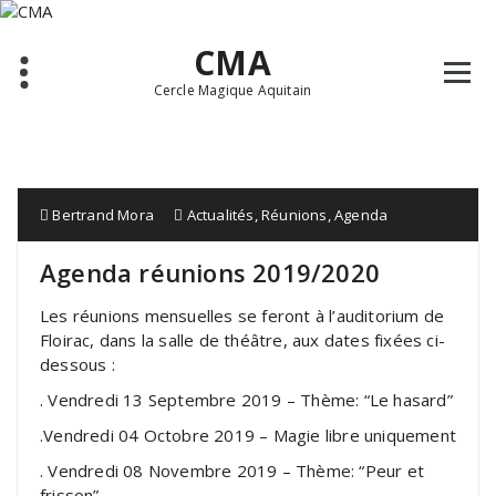
Aller
au
CMA
contenu
Cercle Magique Aquitain
Bertrand Mora
Actualités
,
Réunions
,
Agenda
Agenda réunions 2019/2020
Les réunions mensuelles se feront à l’auditorium de
Floirac, dans la salle de théâtre, aux dates fixées ci-
dessous :
. Vendredi 13 Septembre 2019 – Thème: “Le hasard”
.Vendredi 04 Octobre 2019 – Magie libre uniquement
. Vendredi 08 Novembre 2019 – Thème: “Peur et
frisson”